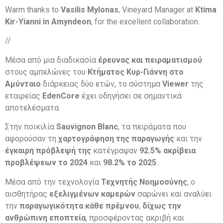
Warm thanks to
Vasilis Mylonas
, Vineyard Manager at
Ktima
Kir-Yianni in Amyndeon
, for the excellent collaboration.
//
Μέσα από μια διαδικασία
έρευνας και πειραματισμού
στους αμπελώνες του
Κτήματος Κυρ-Γιάννη στο
Αμύνταιο
διάρκειας δύο ετών, το σύστημα
Viewer
της
εταιρείας
EdenCore
έχει οδηγήσει σε σημαντικά
αποτελέσματα.
Στην ποικιλία
Sauvignon Blanc
, τα πειράματα που
αφορούσαν τη
χαρτογράφηση της παραγωγής
και την
έγκαιρη πρόβλεψή της
κατέγραψαν
92.5% ακρίβεια
προβλέψεων το 2024
και
98.2% το 2025
.
Μέσα από την τεχνολογία
Τεχνητής Νοημοσύνης
, ο
αισθητήρας
εξελιγμένων καμερών
σαρώνει και αναλύει
την
παραγωγικότητα κάθε πρέμνου
,
δίχως την
ανθρώπινη εποπτεία
, προσφέροντας ακριβή και